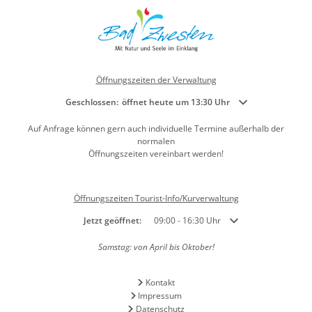
Öffnungszeiten der Verwaltung
Klicken, um weitere Öffnungs- oder Schließzeiten auszublenden
Geschlossen:
öffnet heute um 13:30 Uhr
Auf Anfrage können gern auch individuelle Termine außerhalb der
normalen
Öffnungszeiten vereinbart werden!
Öffnungszeiten Tourist-Info/Kurverwaltung
Klicken, um weitere Öffnungs- oder Schließzeiten auszublend
Jetzt geöffnet:
09:00
-
16:30
Uhr
Von 09:00 bis 16:30 Uh
Samstag: von April bis Oktober!
Kontakt
Impressum
Datenschutz