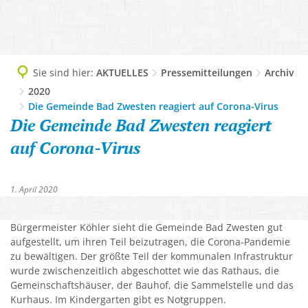
TOURISMUS
Geschichte, 1200-Jahrfeier
DIGITALES RATHAUS
Ausflugsziele und Sehenswürdigkeite
LEBEN & WOHNEN
Grußwort
Abteilungen
WIRTSCHAFT
Camping
Abfallentsorgung
Imagefilm
AKTUELLES
Sie sind hier:
AKTUELLES
Pressemitteilungen
Archiv
Ansprechpersonen
Lokale Helden - Gewerbe-Netzwerk
Freizeit und Aktiv
2020
AWO-Altenzentrum
Informationsbroschüre Neubürger
Amtliche Bekanntmachungen
Dienstleistungen A-Z
Die Gemeinde Bad Zwesten reagiert auf Corona-Virus
Gewerbegebiet, Gewerbeverzeichnis
Gesundheit und Kur
Bauplätze, Bodenrichtwerte, Wasserh
Die Gemeinde Bad Zwesten reagiert
Ortsteile & Ortsplan
Pressemitteilungen
Finanzen der Gemeinde
Unternehmensnachfolge & Gründung
Kultur und Veranstaltung
auf Corona-Virus
Bürgerbus
Partnergemeinden
Protokolle Ortsbeiräte
Mängelmelder
Verkehr & Infrastruktur
Löwenbad
Flüchtlingsarbeit
Zahlen, Daten, Fakten
Sitzungsbekanntmachungen
Online Services & Anträge
Virtuelles Gründerzentrum Schwalm-
1. April 2020
Tourist-Info
Gemeindeeigene Obstbäume
Stellenausschreibungen
Politik
Unterkunft buchen
Gemeindliche Einrichtungen
Bürgermeister Köhler sieht die Gemeinde Bad Zwesten gut
Veranstaltungskalender
Satzungen
aufgestellt, um ihren Teil beizutragen, die Corona-Pandemie
Gemeinwesenarbeit
zu bewältigen. Der größte Teil der kommunalen Infrastruktur
Verbotszonen Cannabis
Schwalm-Eder-West
wurde zwischenzeitlich abgeschottet wie das Rathaus, die
Gesundheit
Gemeinschaftshäuser, der Bauhof, die Sammelstelle und das
Kurhaus. Im Kindergarten gibt es Notgruppen.
Kindergärten, Tagesmütter