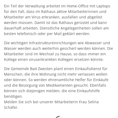
Ein Teil der Verwaltung arbeitet im Home-Office mit Laptops
Kirchen
für den Fall, dass im Rathaus aktive Mitarbeiterinnen und
Mitarbeiter am Virus erkranken, ausfallen und abgelöst
Kleiderkammer "Aus 2ter Hand"
werden müssen. Damit ist das Rathaus gerüstet und kann
dauerhaft arbeiten. Dienstliche Angelegenheiten sollen am
Schulen
besten telefonisch oder per Mail geklärt werden.
Seniorenarbeit, Gemeindepflegerin
Die wichtigen Infrastruktureinrichtungen wie Abwasser und
Wasser werden auch weiterhin gesichert werden können. Die
Umwelt
Mitarbeiter sind im Wechsel zu Hause, so dass immer ein
Kollege einen viruserkrankten Kollegen ersetzen könnte.
Vereine
Die Gemeinde Bad Zwesten plant einen Einkaufsdienst für
Vorteile für Ehrenamts-Card Inhaber
Menschen, die ihre Wohnung nicht mehr verlassen wollen
oder können. So werden ehrenamtliche Helfer für Einkäufe
Wichtige Rufnummern
und die Besorgung von Medikamenten gesucht. Ebenfalls
können sich diejenigen melden, die eine Einkaufshilfe
benötigen.
Melden Sie sich bei unserer Mitarbeiterin Frau Selina
Schäfer.
Suchergebnisse werden gelad