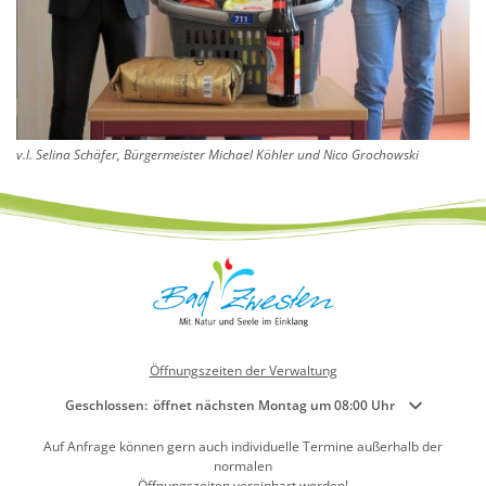
v.l. Selina Schäfer, Bürgermeister Michael Köhler und Nico Grochowski
Öffnungszeiten der Verwaltung
Klicken, um weitere Öffnungs- oder Schließzeiten auszublenden
Geschlossen:
öffnet nächsten Montag um 08:00 Uhr
Auf Anfrage können gern auch individuelle Termine außerhalb der
normalen
Öffnungszeiten vereinbart werden!