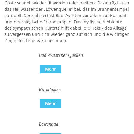
Gäste schnell wieder fit werden oder bleiben. Dazu trägt auch
das Heilwasser der „Löwenquelle“ bei, das im Brunnentempel
Kirchen
sprudelt. Spezialisiert ist Bad Zwesten vor allem auf Burnout-
und neurologische Erkrankungen. Das idyllische Ambiente
Kleiderkammer "Aus 2ter Hand"
des sympathischen Kurorts hilft dabei, die Hektik des Alltags
zu vergessen und sich wieder ganz auf sich und die wichtigen
Schulen
Dinge des Lebens zu besinnen.
Seniorenarbeit, Gemeindepflegerin
Bad Zwestener Quellen
Umwelt
Mehr
Vereine
Vorteile für Ehrenamts-Card Inhaber
Kurkliniken
Wichtige Rufnummern
Mehr
Löwenbad