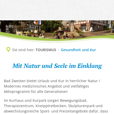
TOURISMUS
Geschichte, 1200-Jahrfeier
DIGITALES RATHAUS
Ausflugsziele und Sehenswürdigkeite
LEBEN & WOHNEN
Grußwort
Abteilungen
WIRTSCHAFT
Camping
Abfallentsorgung
Imagefilm
AKTUELLES
Ansprechpersonen
Lokale Helden - Gewerbe-Netzwerk
Freizeit und Aktiv
AWO-Altenzentrum
Informationsbroschüre Neubürger
Amtliche Bekanntmachungen
Dienstleistungen A-Z
Gewerbegebiet, Gewerbeverzeichnis
Gesundheit und Kur
Bauplätze, Bodenrichtwerte, Wasserh
Ortsteile & Ortsplan
Pressemitteilungen
Finanzen der Gemeinde
Sie sind hier:
TOURISMUS
Gesundheit und Kur
Unternehmensnachfolge & Gründung
Kultur und Veranstaltung
Bürgerbus
Partnergemeinden
Gesundheit
Protokolle Ortsbeiräte
Mängelmelder
Verkehr & Infrastruktur
Löwenbad
Flüchtlingsarbeit
Mit Natur und Seele im Einklang
Zahlen, Daten, Fakten
und
Sitzungsbekanntmachungen
Online Services & Anträge
Virtuelles Gründerzentrum Schwalm-
Tourist-Info
Kur
Gemeindeeigene Obstbäume
Stellenausschreibungen
Politik
Bad Zwesten bietet Urlaub und Kur in herrlicher Natur /
Unterkunft buchen
Gemeindliche Einrichtungen
Modernes medizinisches Angebot und vielfältiges
Veranstaltungskalender
Satzungen
Aktivprogramm für alle Generationen
Gemeinwesenarbeit
Verbotszonen Cannabis
Schwalm-Eder-West
Im Kurhaus und Kurpark sorgen Bewegungsbad,
Gesundheit
Therapiezentrum, Kneipptretbecken, Skulpturenpark und
abwechslungsreiche Sport- und Freizeitangebote dafür, dass
Kindergärten, Tagesmütter