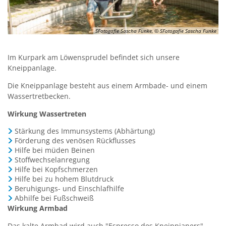
Kirchen
SFotogafie Sascha Funke, © SFotogafie Sascha Funke
Kleiderkammer "Aus 2ter Hand"
Im Kurpark am Löwensprudel befindet sich unsere
Schulen
Kneippanlage.
Seniorenarbeit, Gemeindepflegerin
Die Kneippanlage besteht aus einem Armbade- und einem
Wassertretbecken.
Umwelt
Wirkung Wassertreten
Vereine
Stärkung des Immunsystems (Abhärtung)
Vorteile für Ehrenamts-Card Inhaber
Förderung des venösen Rückflusses
Hilfe bei müden Beinen
Wichtige Rufnummern
Stoffwechselanregung
Hilfe bei Kopfschmerzen
Hilfe bei zu hohem Blutdruck
Beruhigungs- und Einschlafhilfe
Abhilfe bei Fußschweiß
Wirkung Armbad
Das kalte Armbad wird auch "Espresso des Kneippianers"