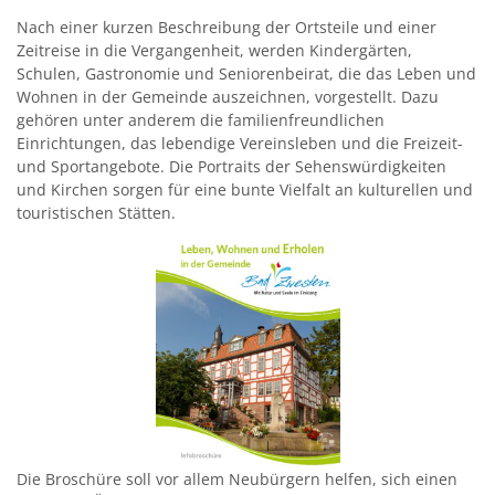
Nach einer kurzen Beschreibung der Ortsteile und einer
Kirchen
Zeitreise in die Vergangenheit, werden Kindergärten,
Schulen, Gastronomie und Seniorenbeirat, die das Leben und
Kleiderkammer "Aus 2ter Hand"
Wohnen in der Gemeinde auszeichnen, vorgestellt. Dazu
gehören unter anderem die familienfreundlichen
Schulen
Einrichtungen, das lebendige Vereinsleben und die Freizeit-
und Sportangebote. Die Portraits der Sehenswürdigkeiten
Seniorenarbeit, Gemeindepflegerin
und Kirchen sorgen für eine bunte Vielfalt an kulturellen und
touristischen Stätten.
Umwelt
Vereine
Vorteile für Ehrenamts-Card Inhaber
Wichtige Rufnummern
Die Broschüre soll vor allem Neubürgern helfen, sich einen