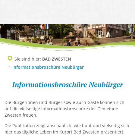
TOURISMUS
Geschichte, 1200-Jahrfeier
DIGITALES RATHAUS
Ausflugsziele und Sehenswürdigkeite
LEBEN & WOHNEN
Grußwort
Abteilungen
WIRTSCHAFT
Camping
Abfallentsorgung
Imagefilm
AKTUELLES
Ansprechpersonen
Lokale Helden - Gewerbe-Netzwerk
Freizeit und Aktiv
AWO-Altenzentrum
Informationsbroschüre Neubürger
Amtliche Bekanntmachungen
Dienstleistungen A-Z
Gewerbegebiet, Gewerbeverzeichnis
Gesundheit und Kur
Bauplätze, Bodenrichtwerte, Wasserh
Ortsteile & Ortsplan
Pressemitteilungen
Finanzen der Gemeinde
Sie sind hier:
BAD ZWESTEN
Unternehmensnachfolge & Gründung
Kultur und Veranstaltung
Bürgerbus
Partnergemeinden
Informationsbroschüre Neubürger
Protokolle Ortsbeiräte
Mängelmelder
Verkehr & Infrastruktur
Löwenbad
Informationsbroschüre
Flüchtlingsarbeit
Zahlen, Daten, Fakten
Sitzungsbekanntmachungen
Online Services & Anträge
Informationsbroschüre Neubürger
Virtuelles Gründerzentrum Schwalm-
Neubürger
Tourist-Info
Gemeindeeigene Obstbäume
Stellenausschreibungen
Politik
Unterkunft buchen
Gemeindliche Einrichtungen
Die Bürgerinnen und Bürger sowie auch Gäste können sich
Veranstaltungskalender
Satzungen
auf die vielseitige Informationsbroschüre der Gemeinde
Gemeinwesenarbeit
Verbotszonen Cannabis
Zwesten freuen.
Schwalm-Eder-West
Gesundheit
Die Publikation zeigt anschaulich, wie bunt und vielseitig sich
hier das tägliche Leben im Kurort Bad Zwesten präsentiert.
Kindergärten, Tagesmütter