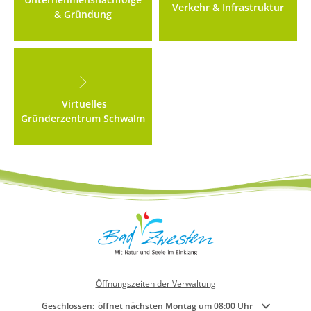
Verkehr & Infrastruktur
& Gründung
Kirchen
Kleiderkammer "Aus 2ter Hand"
Schulen
Virtuelles
Seniorenarbeit, Gemeindepflegerin
Gründerzentrum Schwalm
Umwelt
Vereine
Vorteile für Ehrenamts-Card Inhaber
Wichtige Rufnummern
Öffnungszeiten der Verwaltung
Klicken, um weitere Öffnungs- oder Schließzeiten auszublenden
Geschlossen:
öffnet nächsten Montag um 08:00 Uhr