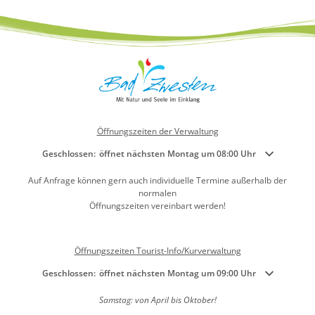
Kirchen
Kleiderkammer "Aus 2ter Hand"
Schulen
Seniorenarbeit, Gemeindepflegerin
Öffnungszeiten der Verwaltung
Umwelt
Klicken, um weitere Öffnungs- oder Schließzeiten auszublenden
Geschlossen:
öffnet nächsten Montag um 08:00 Uhr
Vereine
Auf Anfrage können gern auch individuelle Termine außerhalb der
Vorteile für Ehrenamts-Card Inhaber
normalen
Öffnungszeiten vereinbart werden!
Wichtige Rufnummern
Öffnungszeiten Tourist-Info/Kurverwaltung
Klicken, um weitere Öffnungs- oder Schließzeiten auszublenden
Geschlossen:
öffnet nächsten Montag um 09:00 Uhr
Samstag: von April bis Oktober!