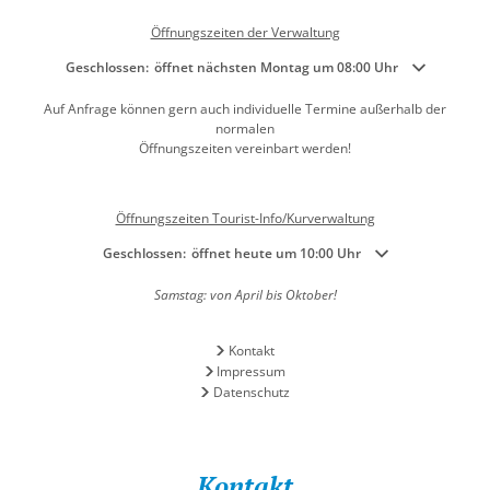
Öffnungszeiten der Verwaltung
Klicken, um weitere Öffnungs- oder Schließzeiten auszublenden
Geschlossen:
öffnet nächsten Montag um 08:00 Uhr
Auf Anfrage können gern auch individuelle Termine außerhalb der
normalen
Öffnungszeiten vereinbart werden!
Öffnungszeiten Tourist-Info/Kurverwaltung
Klicken, um weitere Öffnungs- oder Schließzeiten auszublenden
Geschlossen:
öffnet heute um 10:00 Uhr
Samstag: von April bis Oktober!
Kontakt
Impressum
Datenschutz
Kontakt