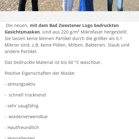
Kirchen
Kleiderkammer "Aus 2ter Hand"
Die neuen,
mit dem Bad Zwestener Logo bedruckten
Gesichtsmasken
, sind aus 220 g/m² Mikrofaser hergestellt.
Schulen
Sie lassen keine kleinen Partikel durch die größer als 0,1
Mikron sind, z.B. keine Pollen, Milben, Bakterien, Staub und
Seniorenarbeit, Gemeindepflegerin
andere Partikel.
Umwelt
Das bedruckte Material ist bis 60 °C waschbar.
Vereine
Positive Eigenschaften der Maske:
- atmungsaktiv
Vorteile für Ehrenamts-Card Inhaber
- schnell trocknend
Wichtige Rufnummern
- sehr saugfähig
- wiederverwendbar
- Hautfreundlich
- Hypoallergen