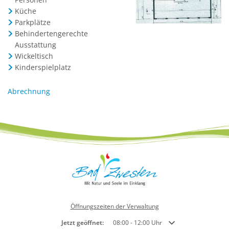
Küche
Parkplätze
Behindertengerechte
Ausstattung
Wickeltisch
Kinderspielplatz
Abrechnung
Öffnungszeiten der Verwaltung
Klicken, um weitere Öffnungs- oder Schließzeiten auszublend
Jetzt geöffnet:
08:00
-
12:00
Uhr
Von 08:00 bis 12:00 Uh