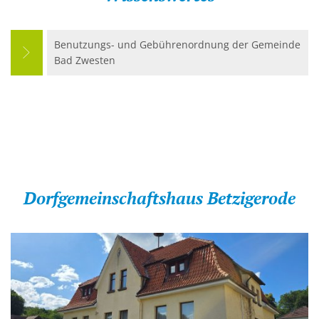
Kirchen
Benutzungs- und Gebührenordnung der Gemeinde
Kleiderkammer "Aus 2ter Hand"
Bad Zwesten
Schulen
Seniorenarbeit, Gemeindepflegerin
Umwelt
Vereine
Vorteile für Ehrenamts-Card Inhaber
Dorfgemeinschaftshaus Betzigerode
Wichtige Rufnummern