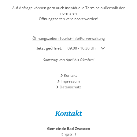
Auf Anfrage können gern auch individuelle Termine außerhalb der
normalen
Öffnungszeiten vereinbart werden!
Öffnungszeiten Tourist-Info/Kurverwaltung
Klicken, um weitere Öffnungs- oder Schließzeiten auszublend
Jetzt geöffnet:
09:00
-
16:30
Uhr
Von 09:00 bis 16:30 Uh
Samstag: von April bis Oktober!
Kontakt
Impressum
Datenschutz
Kontakt
Gemeinde Bad Zwesten
Ringstr. 1