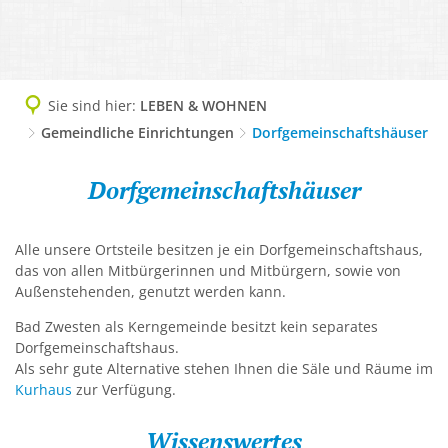
TOURISMUS
Geschichte, 1200-Jahrfeier
DIGITALES RATHAUS
Ausflugsziele und Sehenswürdigkeite
LEBEN & WOHNEN
Grußwort
Abteilungen
WIRTSCHAFT
Camping
Abfallentsorgung
Imagefilm
AKTUELLES
Sie sind hier:
LEBEN & WOHNEN
Ansprechpersonen
Lokale Helden - Gewerbe-Netzwerk
Freizeit und Aktiv
Gemeindliche Einrichtungen
Dorfgemeinschaftshäuser
AWO-Altenzentrum
Informationsbroschüre Neubürger
Amtliche Bekanntmachungen
Dienstleistungen A-Z
Dorfgemeinschaftshäuser
Gewerbegebiet, Gewerbeverzeichnis
Gesundheit und Kur
Bauplätze, Bodenrichtwerte, Wasserh
Ortsteile & Ortsplan
Dorfgemeinschaftshäuser
Pressemitteilungen
Finanzen der Gemeinde
Unternehmensnachfolge & Gründung
Kultur und Veranstaltung
Bürgerbus
Partnergemeinden
Protokolle Ortsbeiräte
Mängelmelder
Verkehr & Infrastruktur
Löwenbad
Alle unsere Ortsteile besitzen je ein Dorfgemeinschaftshaus,
Flüchtlingsarbeit
Zahlen, Daten, Fakten
Sitzungsbekanntmachungen
Online Services & Anträge
das von allen Mitbürgerinnen und Mitbürgern, sowie von
Virtuelles Gründerzentrum Schwalm-
Tourist-Info
Gemeindeeigene Obstbäume
Außenstehenden, genutzt werden kann.
Stellenausschreibungen
Politik
Unterkunft buchen
Bad Zwesten als Kerngemeinde besitzt kein separates
Gemeindliche Einrichtungen
Veranstaltungskalender
Satzungen
Dorfgemeinschaftshaus.
Gemeinwesenarbeit
Als sehr gute Alternative stehen Ihnen die Säle und Räume im
Verbotszonen Cannabis
Schwalm-Eder-West
Kurhaus
zur Verfügung.
Gesundheit
Wissenswertes
Kindergärten, Tagesmütter