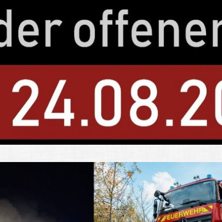
Kindergärten, Tag
Kirchen
Kleiderkammer "Au
Schulen
Seniorenarbeit, G
Umwelt
Vereine
Vorteile für Ehren
Wichtige Rufnumm