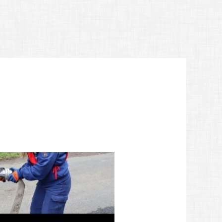
WIRTSCHAFT
AKTUELLES
Lokale Helden - Gewerbe-Netzwerk
Amtliche Bekanntmachungen
m
Gewerbegebiet, Gewerbeverzeichnis
Pressemitteilungen
ichtwerte, Wasserhärte
Unternehmensnachfolge & Gründung
Protokolle Ortsbeiräte
Verkehr & Infrastruktur
Sitzungsbekanntmachungen
Virtuelles Gründerzentrum Schwalm-Eder
Stellenausschreibungen
Obstbäume
Veranstaltungskalender
ichtungen
Verbotszonen Cannabis
t