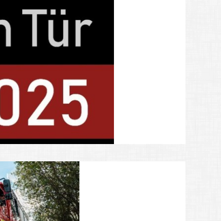
esmütter
s 2ter Hand"
emeindepflegerin
amts-Card Inhaber
ern