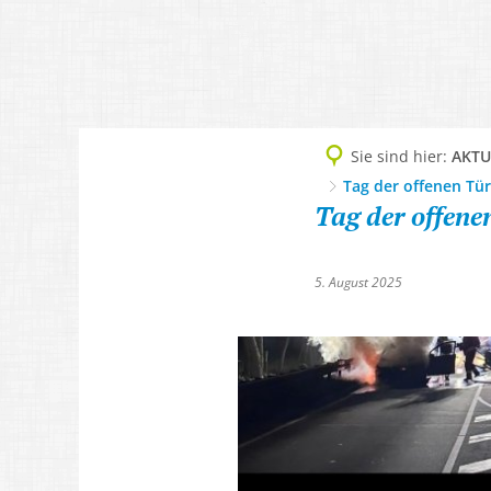
BAD ZWESTEN
T
Geschichte, 1200-Jah
Sie sind hier:
AKTU
Grußwort
Tag der offenen Tür
Tag der offene
Imagefilm
Informationsbrosch
5. August 2025
Ortsteile & Ortsplan
Partnergemeinden
Zahlen, Daten, Fakte