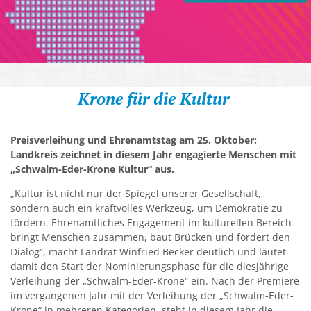
Kirchen
Kleiderkammer "Aus 2ter Hand"
Schulen
Krone für die Kultur
Seniorenarbeit, Gemeindepflegerin
Umwelt
Preisverleihung und Ehrenamtstag am 25. Oktober:
Landkreis zeichnet in diesem Jahr engagierte Menschen mit
Vereine
„Schwalm-Eder-Krone Kultur“ aus.
Vorteile für Ehrenamts-Card Inhaber
„Kultur ist nicht nur der Spiegel unserer Gesellschaft,
sondern auch ein kraftvolles Werkzeug, um Demokratie zu
Wichtige Rufnummern
fördern. Ehrenamtliches Engagement im kulturellen Bereich
bringt Menschen zusammen, baut Brücken und fördert den
Dialog“, macht Landrat Winfried Becker deutlich und läutet
damit den Start der Nominierungsphase für die diesjährige
Verleihung der „Schwalm-Eder-Krone“ ein. Nach der Premiere
im vergangenen Jahr mit der Verleihung der „Schwalm-Eder-
Krone“ in mehreren Kategorien, steht in diesem Jahr die