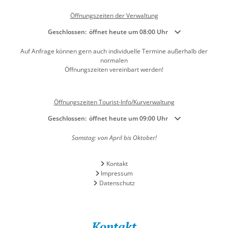
Öffnungszeiten der Verwaltung
Klicken, um weitere Öffnungs- oder Schließzeiten auszublenden
Geschlossen:
öffnet heute um 08:00 Uhr
Auf Anfrage können gern auch individuelle Termine außerhalb der
normalen
Öffnungszeiten vereinbart werden!
Öffnungszeiten Tourist-Info/Kurverwaltung
Klicken, um weitere Öffnungs- oder Schließzeiten auszublenden
Geschlossen:
öffnet heute um 09:00 Uhr
Samstag: von April bis Oktober!
Kontakt
Impressum
Datenschutz
Kontakt