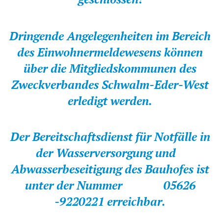
Kirchen
Dringende Angelegenheiten im Bereich
Kleiderkammer "Aus 2ter Hand"
des Einwohnermeldewesens können
Schulen
über die Mitgliedskommunen des
Seniorenarbeit, Gemeindepflegerin
Zweckverbandes Schwalm-Eder-West
Umwelt
erledigt werden.
Vereine
Vorteile für Ehrenamts-Card Inhaber
Der Bereitschaftsdienst für Notfälle in
der Wasserversorgung und
Wichtige Rufnummern
Abwasserbeseitigung des Bauhofes ist
unter der Nummer 05626
-9220221 erreichbar.