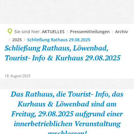
TOURISMUS
Geschichte, 1200-Jahrfeier
DIGITALES RATHAUS
Ausflugsziele und Sehenswürdigkeite
LEBEN & WOHNEN
Grußwort
Abteilungen
WIRTSCHAFT
Camping
Abfallentsorgung
Imagefilm
AKTUELLES
Sie sind hier:
AKTUELLES
Pressemitteilungen
Archiv
Ansprechpersonen
Lokale Helden - Gewerbe-Netzwerk
Freizeit und Aktiv
2025
Schließung Rathaus 29.08.2025
AWO-Altenzentrum
Informationsbroschüre Neubürger
Amtliche Bekanntmachungen
Dienstleistungen A-Z
Schließung Rathaus, Löwenbad,
Gewerbegebiet, Gewerbeverzeichnis
Gesundheit und Kur
Bauplätze, Bodenrichtwerte, Wasserh
Ortsteile & Ortsplan
Pressemitteilungen
Tourist- Info & Kurhaus 29.08.2025
Finanzen der Gemeinde
Unternehmensnachfolge & Gründung
Kultur und Veranstaltung
Bürgerbus
Partnergemeinden
Protokolle Ortsbeiräte
Mängelmelder
Verkehr & Infrastruktur
Löwenbad
Flüchtlingsarbeit
Zahlen, Daten, Fakten
19. August 2025
Sitzungsbekanntmachungen
Online Services & Anträge
Virtuelles Gründerzentrum Schwalm-
Tourist-Info
Gemeindeeigene Obstbäume
Stellenausschreibungen
Politik
Das Rathaus, die Tourist- Info, das
Unterkunft buchen
Gemeindliche Einrichtungen
Veranstaltungskalender
Kurhaus & Löwenbad sind am
Satzungen
Gemeinwesenarbeit
Freitag, 29.08.2025
aufgrund einer
Verbotszonen Cannabis
Schwalm-Eder-West
innerbetrieblichen Veranstaltung
Gesundheit
geschlossen!
Kindergärten, Tagesmütter