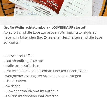
Kirchen
Kleiderkammer "Aus 2ter Hand"
Große Weihnachtstombola - LOSVERKAUF startet!
Schulen
Ab sofort sind die Lose zur großen Weihnachtstombola zu
Seniorenarbeit, Gemeindepflegerin
haben. In folgenden Bad Zwestener Geschäften sind die Lose
zu kaufen:
Umwelt
Vereine
- Fleischerei Löffler
- Buchhandlung Akzente
Vorteile für Ehrenamts-Card Inhaber
- Halfmanns Stübchen
- Raiffeisenbank Raiffeisenbank Borken Nordhessen
Wichtige Rufnummern
Zweigniederlassung der VR-Bank Bad Salzungen
Schmalkalden
- öwenbad
- Einwohnermeldeamt im Rathaus
- Tourist-Information Bad Zwesten