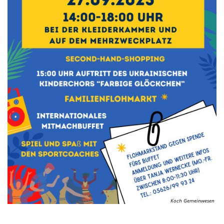
Kirchen
Kleiderkammer "Aus 2ter Hand"
Schulen
Seniorenarbeit, Gemeindepflegerin
Umwelt
Vereine
Vorteile für Ehrenamts-Card Inhaber
Wichtige Rufnummern
Koch Gemeinwesen