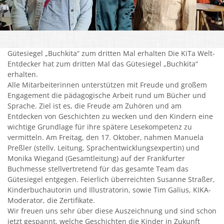
Kirchen
Kleiderkammer "Aus 2ter Hand"
Gütesiegel „Buchkita“ zum dritten Mal erhalten Die KiTa Welt-
Schulen
Entdecker hat zum dritten Mal das Gütesiegel „Buchkita“
erhalten.
Seniorenarbeit, Gemeindepflegerin
Alle Mitarbeiterinnen unterstützen mit Freude und großem
Engagement die pädagogische Arbeit rund um Bücher und
Umwelt
Sprache. Ziel ist es, die Freude am Zuhören und am
Vereine
Entdecken von Geschichten zu wecken und den Kindern eine
wichtige Grundlage für ihre spätere Lesekompetenz zu
Vorteile für Ehrenamts-Card Inhaber
vermitteln. Am Freitag, den 17. Oktober, nahmen Manuela
Preßler (stellv. Leitung, Sprachentwicklungsexpertin) und
Wichtige Rufnummern
Monika Wiegand (Gesamtleitung) auf der Frankfurter
Buchmesse stellvertretend für das gesamte Team das
Gütesiegel entgegen. Feierlich überreichten Susanne Straßer,
Kinderbuchautorin und Illustratorin, sowie Tim Galius, KIKA-
Moderator, die Zertifikate.
Wir freuen uns sehr über diese Auszeichnung und sind schon
jetzt gespannt, welche Geschichten die Kinder in Zukunft