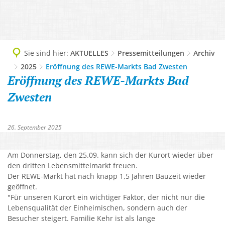
TOURISMUS
Geschichte, 1200-Jahrfeier
DIGITALES RATHAUS
Ausflugsziele und Sehenswürdigkeite
LEBEN & WOHNEN
Grußwort
Abteilungen
WIRTSCHAFT
Camping
Abfallentsorgung
Imagefilm
AKTUELLES
Sie sind hier:
AKTUELLES
Pressemitteilungen
Archiv
Ansprechpersonen
Lokale Helden - Gewerbe-Netzwerk
Freizeit und Aktiv
2025
Eröffnung des REWE-Markts Bad Zwesten
AWO-Altenzentrum
Informationsbroschüre Neubürger
Amtliche Bekanntmachungen
Dienstleistungen A-Z
Eröffnung des REWE-Markts Bad
Gewerbegebiet, Gewerbeverzeichnis
Gesundheit und Kur
Bauplätze, Bodenrichtwerte, Wasserh
Ortsteile & Ortsplan
Pressemitteilungen
Zwesten
Finanzen der Gemeinde
Unternehmensnachfolge & Gründung
Kultur und Veranstaltung
Bürgerbus
Partnergemeinden
Protokolle Ortsbeiräte
Mängelmelder
Verkehr & Infrastruktur
Löwenbad
Flüchtlingsarbeit
Zahlen, Daten, Fakten
26. September 2025
Sitzungsbekanntmachungen
Online Services & Anträge
Virtuelles Gründerzentrum Schwalm-
Tourist-Info
Gemeindeeigene Obstbäume
Stellenausschreibungen
Politik
Am Donnerstag, den 25.09. kann sich der Kurort wieder über
Unterkunft buchen
Gemeindliche Einrichtungen
den dritten Lebensmittelmarkt freuen.
Veranstaltungskalender
Satzungen
Der REWE-Markt hat nach knapp 1,5 Jahren Bauzeit wieder
Gemeinwesenarbeit
geöffnet.
Verbotszonen Cannabis
Schwalm-Eder-West
"Für unseren Kurort ein wichtiger Faktor, der nicht nur die
Gesundheit
Lebensqualität der Einheimischen, sondern auch der
Besucher steigert. Familie Kehr ist als lange
Kindergärten, Tagesmütter