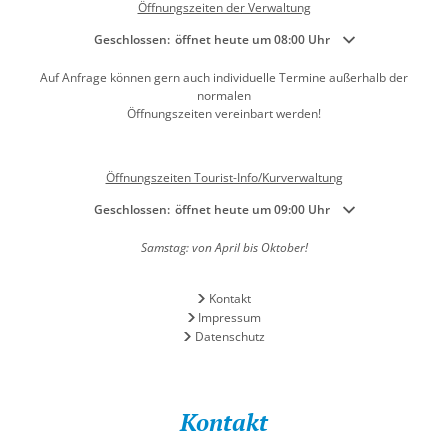
Öffnungszeiten der Verwaltung
Klicken, um weitere Öffnungs- oder Schließzeiten auszublenden
Geschlossen:
öffnet heute um 08:00 Uhr
Auf Anfrage können gern auch individuelle Termine außerhalb der
normalen
Öffnungszeiten vereinbart werden!
Öffnungszeiten Tourist-Info/Kurverwaltung
Klicken, um weitere Öffnungs- oder Schließzeiten auszublenden
Geschlossen:
öffnet heute um 09:00 Uhr
Samstag: von April bis Oktober!
Kontakt
Impressum
Datenschutz
Kontakt