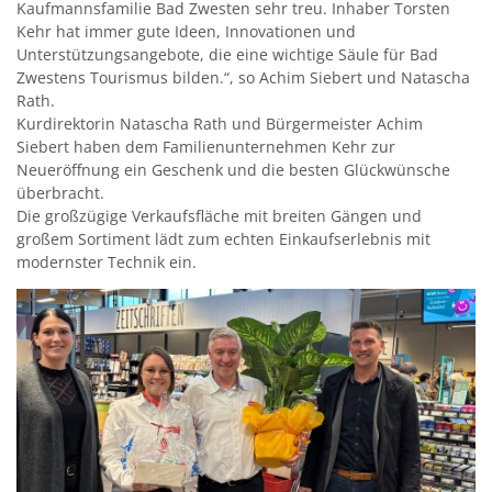
Kaufmannsfamilie Bad Zwesten sehr treu. Inhaber Torsten
Kehr hat immer gute Ideen, Innovationen und
Kirchen
Unterstützungsangebote, die eine wichtige Säule für Bad
Zwestens Tourismus bilden.“, so Achim Siebert und Natascha
Kleiderkammer "Aus 2ter Hand"
Rath.
Kurdirektorin Natascha Rath und Bürgermeister Achim
Schulen
Siebert haben dem Familienunternehmen Kehr zur
Seniorenarbeit, Gemeindepflegerin
Neueröffnung ein Geschenk und die besten Glückwünsche
überbracht.
Umwelt
Die großzügige Verkaufsfläche mit breiten Gängen und
großem Sortiment lädt zum echten Einkaufserlebnis mit
Vereine
modernster Technik ein.
Vorteile für Ehrenamts-Card Inhaber
Wichtige Rufnummern