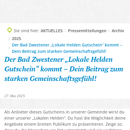
TOURISMUS
Geschichte, 1200-Jahrfeier
DIGITALES RATHAUS
Ausflugsziele und Sehenswürdigkeite
LEBEN & WOHNEN
Grußwort
Abteilungen
WIRTSCHAFT
Camping
Abfallentsorgung
Imagefilm
AKTUELLES
Sie sind hier:
AKTUELLES
Pressemitteilungen
Archiv
Ansprechpersonen
Lokale Helden - Gewerbe-Netzwerk
Freizeit und Aktiv
2025
AWO-Altenzentrum
Informationsbroschüre Neubürger
Amtliche Bekanntmachungen
Dienstleistungen A-Z
Der Bad Zwestener „Lokale Helden Gutschein“ kommt –
Gewerbegebiet, Gewerbeverzeichnis
Gesundheit und Kur
Bauplätze, Bodenrichtwerte, Wasserh
Ortsteile & Ortsplan
Dein Beitrag zum starken Gemeinschaftsgefühl!
Pressemitteilungen
Finanzen der Gemeinde
Der Bad Zwestener „Lokale Helden
Unternehmensnachfolge & Gründung
Kultur und Veranstaltung
Bürgerbus
Partnergemeinden
Protokolle Ortsbeiräte
Mängelmelder
Gutschein“ kommt – Dein Beitrag zum
Verkehr & Infrastruktur
Löwenbad
Flüchtlingsarbeit
Zahlen, Daten, Fakten
Sitzungsbekanntmachungen
starken Gemeinschaftsgefühl!
Online Services & Anträge
Virtuelles Gründerzentrum Schwalm-
Tourist-Info
Gemeindeeigene Obstbäume
Stellenausschreibungen
Politik
Unterkunft buchen
Gemeindliche Einrichtungen
27. Mai 2025
Veranstaltungskalender
Satzungen
Gemeinwesenarbeit
Verbotszonen Cannabis
Schwalm-Eder-West
Als Anbieter dieses Gutscheins in unserer Gemeinde wirst du
einer unserer „Lokalen Helden“. Du hast die Möglichkeit deine
Gesundheit
Angebote einem breiten Publikum zu präsentieren. Zeige so,
Kindergärten, Tagesmütter