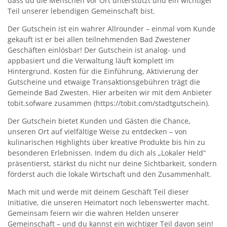
dass du die Menschen vor Ort unterstützt und ein wichtiger
Teil unserer lebendigen Gemeinschaft bist.
Kirchen
Der Gutschein ist ein wahrer Allrounder – einmal vom Kunde
Kleiderkammer "Aus 2ter Hand"
gekauft ist er bei allen teilnehmenden Bad Zwestener
Geschäften einlösbar! Der Gutschein ist analog- und
Schulen
appbasiert und die Verwaltung läuft komplett im
Hintergrund. Kosten für die Einführung, Aktivierung der
Seniorenarbeit, Gemeindepflegerin
Gutscheine und etwaige Transaktionsgebühren trägt die
Gemeinde Bad Zwesten. Hier arbeiten wir mit dem Anbieter
Umwelt
tobit.sofware zusammen (https://tobit.com/stadtgutschein).
Vereine
Der Gutschein bietet Kunden und Gästen die Chance,
unseren Ort auf vielfältige Weise zu entdecken – von
Vorteile für Ehrenamts-Card Inhaber
kulinarischen Highlights über kreative Produkte bis hin zu
besonderen Erlebnissen. Indem du dich als „Lokaler Held“
Wichtige Rufnummern
präsentierst, stärkst du nicht nur deine Sichtbarkeit, sondern
förderst auch die lokale Wirtschaft und den Zusammenhalt.
Mach mit und werde mit deinem Geschäft Teil dieser
Initiative, die unseren Heimatort noch lebenswerter macht.
Gemeinsam feiern wir die wahren Helden unserer
Gemeinschaft – und du kannst ein wichtiger Teil davon sein!