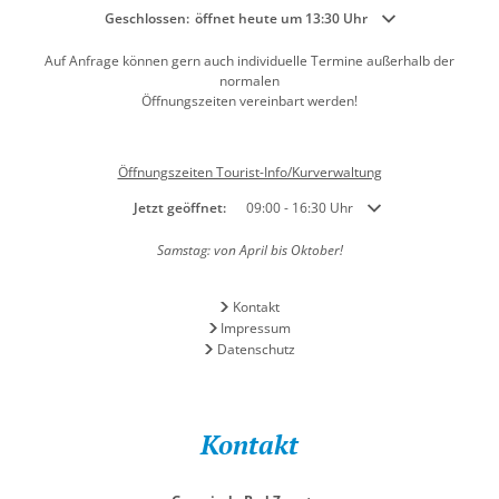
Klicken, um weitere Öffnungs- oder Schließzeiten auszublenden
Geschlossen:
öffnet heute um 13:30 Uhr
Auf Anfrage können gern auch individuelle Termine außerhalb der
normalen
Öffnungszeiten vereinbart werden!
Öffnungszeiten Tourist-Info/Kurverwaltung
Klicken, um weitere Öffnungs- oder Schließzeiten auszublend
Jetzt geöffnet:
09:00
-
16:30
Uhr
Von 09:00 bis 16:30 Uh
Samstag: von April bis Oktober!
Kontakt
Impressum
Datenschutz
Kontakt