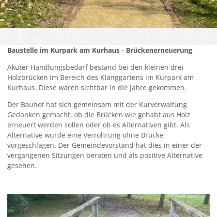
Kirchen
Kleiderkammer "Aus 2ter Hand"
Baustelle im Kurpark am Kurhaus - Brückenerneuerung
Schulen
Akuter Handlungsbedarf bestand bei den kleinen drei
Seniorenarbeit, Gemeindepflegerin
Holzbrücken im Bereich des Klanggartens im Kurpark am
Kurhaus. Diese waren sichtbar in die Jahre gekommen.
Umwelt
Der Bauhof hat sich gemeinsam mit der Kurverwaltung
Vereine
Gedanken gemacht, ob die Brücken wie gehabt aus Holz
erneuert werden sollen oder ob es Alternativen gibt. Als
Vorteile für Ehrenamts-Card Inhaber
Alternative wurde eine Verrohrung ohne Brücke
vorgeschlagen. Der Gemeindevorstand hat dies in einer der
Wichtige Rufnummern
vergangenen Sitzungen beraten und als positive Alternative
gesehen.