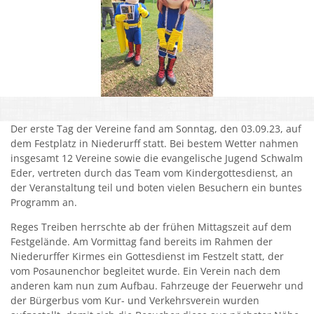
Kirchen
Kleiderkammer "Aus 2ter Hand"
Schulen
Seniorenarbeit, Gemeindepflegerin
Der erste Tag der Vereine fand am Sonntag, den 03.09.23, auf
Umwelt
dem Festplatz in Niederurff statt. Bei bestem Wetter nahmen
insgesamt 12 Vereine sowie die evangelische Jugend Schwalm
Vereine
Eder, vertreten durch das Team vom Kindergottesdienst, an
der Veranstaltung teil und boten vielen Besuchern ein buntes
Vorteile für Ehrenamts-Card Inhaber
Programm an.
Wichtige Rufnummern
Reges Treiben herrschte ab der frühen Mittagszeit auf dem
Festgelände. Am Vormittag fand bereits im Rahmen der
Niederurffer Kirmes ein Gottesdienst im Festzelt statt, der
vom Posaunenchor begleitet wurde. Ein Verein nach dem
anderen kam nun zum Aufbau. Fahrzeuge der Feuerwehr und
der Bürgerbus vom Kur- und Verkehrsverein wurden