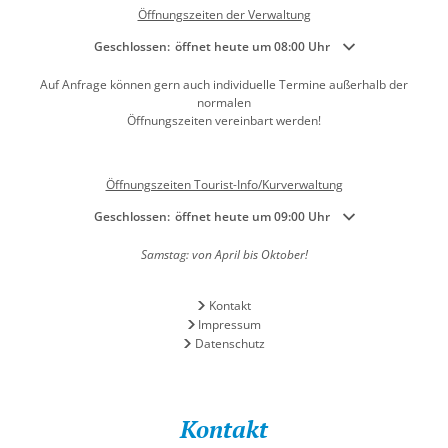
Öffnungszeiten der Verwaltung
Klicken, um weitere Öffnungs- oder Schließzeiten auszublenden
Geschlossen:
öffnet heute um 08:00 Uhr
Auf Anfrage können gern auch individuelle Termine außerhalb der
normalen
Öffnungszeiten vereinbart werden!
Öffnungszeiten Tourist-Info/Kurverwaltung
Klicken, um weitere Öffnungs- oder Schließzeiten auszublenden
Geschlossen:
öffnet heute um 09:00 Uhr
Samstag: von April bis Oktober!
Kontakt
Impressum
Datenschutz
Kontakt