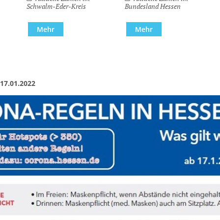
Schwalm-Eder-Kreis
Bundesland Hessen
Kindergärten, Tag
Mehr
Mehr
Kirchen
Kleiderkammer "Au
Schulen
17.01.2022
Seniorenarbeit, G
Umwelt
Vereine
Vorteile für Ehren
Wichtige Rufnumm