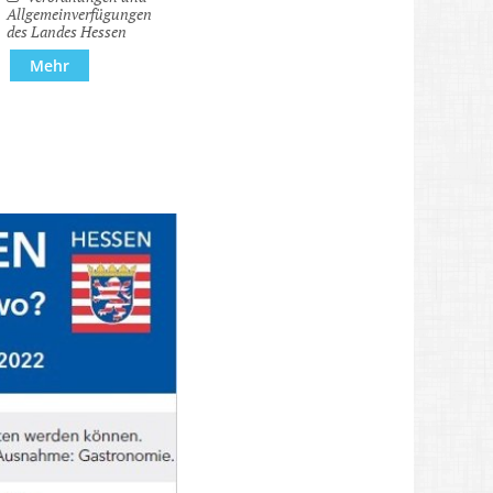
Allgemeinverfügungen
des Landes Hessen
esmütter
Mehr
s 2ter Hand"
emeindepflegerin
amts-Card Inhaber
ern