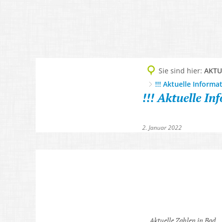
BAD ZWESTEN
T
Geschichte, 1200-Jah
Sie sind hier:
AKTU
Grußwort
!!! Aktuelle Inform
!!! Aktuelle I
Imagefilm
Informationsbrosch
2. Januar 2022
Ortsteile & Ortsplan
Partnergemeinden
Zahlen, Daten, Fakte
Aktuelle Zahlen in Bad