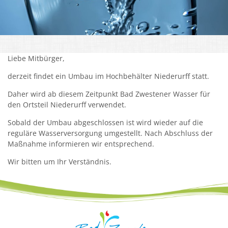
Kirchen
Kleiderkammer "Aus 2ter Hand"
Liebe Mitbürger,
Schulen
derzeit findet ein Umbau im Hochbehälter Niederurff statt.
Seniorenarbeit, Gemeindepflegerin
Daher wird ab diesem Zeitpunkt Bad Zwestener Wasser für
Umwelt
den Ortsteil Niederurff verwendet.
Vereine
Sobald der Umbau abgeschlossen ist wird wieder auf die
reguläre Wasserversorgung umgestellt. Nach Abschluss der
Vorteile für Ehrenamts-Card Inhaber
Maßnahme informieren wir entsprechend.
Wichtige Rufnummern
Wir bitten um Ihr Verständnis.