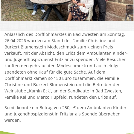
Kirchen
Kleiderkammer "Aus 2ter Hand"
Anlässlich des Dorfflohmarktes in Bad Zwesten am Sonntag,
Schulen
26.04.2026 wurden am Stand der Familie Christine und
Seniorenarbeit, Gemeindepflegerin
Burkert Blumenstein Modeschmuck zum kleinen Preis
verkauft, mit der Absicht, den Erlös dem Ambulanten Kinder-
Umwelt
und Jugendhospizdienst Fritzlar zu spenden. Viele Besucher
kauften den gebrauchten Modeschmuck und auch einige
Vereine
spendeten ohne Kauf für die gute Sache. Auf dem
Dorfflohmarkt kamen so 150 Euro zusammen, die Familie
Vorteile für Ehrenamts-Card Inhaber
Christine und Burkert Blumenstein und die Betreiber der
Weinstube „Kamin Eck“, an der Sandkaute in Bad Zwesten,
Wichtige Rufnummern
Familie Kai und Marco Hupfeld, rundeten den Erlös auf.
Somit konnte ein Betrag von 250,- € dem Ambulanten Kinder-
und Jugendhospizdienst in Fritzlar als Spende übergeben
werden.