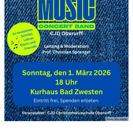
Kirchen
Kleiderkammer "Aus 2ter Hand"
Schulen
Seniorenarbeit, Gemeindepflegerin
Umwelt
Vereine
Vorteile für Ehrenamts-Card Inhaber
Wichtige Rufnummern
Anne Weckeßer