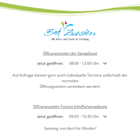
Öffnungszeiten der Verwaltung
Klicken, um weitere Öffnungs- oder Schließzeiten auszublend
Jetzt geöffnet:
08:00
-
12:00
Uhr
Von 08:00 bis 12:00 Uh
Auf Anfrage können gern auch individuelle Termine außerhalb der
normalen
Öffnungszeiten vereinbart werden!
Öffnungszeiten Tourist-Info/Kurverwaltung
Klicken, um weitere Öffnungs- oder Schließzeiten auszublend
Jetzt geöffnet:
09:00
-
16:30
Uhr
Von 09:00 bis 16:30 Uh
Samstag: von April bis Oktober!