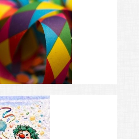
esmütter
s 2ter Hand"
emeindepflegerin
amts-Card Inhaber
ern