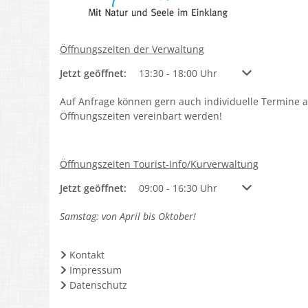
Öffnungszeiten der Verwaltung
Klicken, um weitere Öffnungs- oder Schließzeiten a
Jetzt geöffnet:
13:30
-
18:00
Uhr
Von 13:30 bis 1
Auf Anfrage können gern auch individuelle Termine 
Öffnungszeiten vereinbart werden!
Öffnungszeiten Tourist-Info/Kurverwaltung
Klicken, um weitere Öffnungs- oder Schließzeiten a
Jetzt geöffnet:
09:00
-
16:30
Uhr
Von 09:00 bis 1
Samstag: von April bis Oktober!
Kontakt
Impressum
Datenschutz