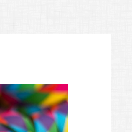
WIRTSCHAFT
AKTUELLES
Lokale Helden - Gewerbe-Netzwerk
Amtliche Bekanntmachungen
m
Gewerbegebiet, Gewerbeverzeichnis
Pressemitteilungen
ichtwerte, Wasserhärte
Unternehmensnachfolge & Gründung
Protokolle Ortsbeiräte
Verkehr & Infrastruktur
Sitzungsbekanntmachungen
Virtuelles Gründerzentrum Schwalm-Eder
Stellenausschreibungen
Obstbäume
Veranstaltungskalender
ichtungen
Verbotszonen Cannabis
t