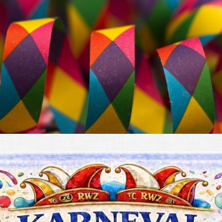
Kindergärten, Tag
Kirchen
Kleiderkammer "Au
Schulen
Seniorenarbeit, G
Umwelt
Vereine
Vorteile für Ehren
Wichtige Rufnumm