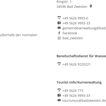
Ringstr. 1
34596
Bad Zwesten
+49 5626 9993-0
+49 5626 9993-33
uszublenden
8:00 Uhr
gemeindeverwaltung@bad
Facebook
außerhalb der normalen
bad_zwesten
Bereitschaftsdienst für Wass
+49 5626 9220221
uszublenden
6:30 Uhr
Tourist-Info/Kurverwaltung
+49 5626 773
+49 5626 9993-33
tourismus@badzwesten.de