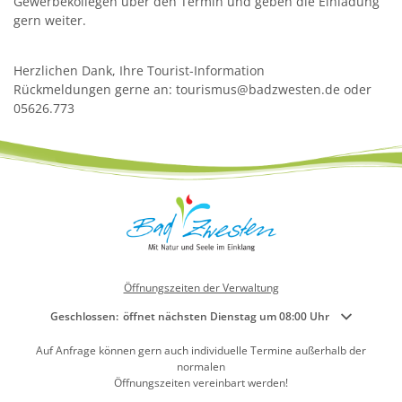
Gewerbekollegen über den Termin und geben die Einladung
gern weiter.
Herzlichen Dank, Ihre Tourist-Information
Rückmeldungen gerne an: tourismus@badzwesten.de oder
05626.773
Öffnungszeiten der Verwaltung
Klicken, um weitere Öffnungs- oder Schließzeiten auszublenden
Geschlossen:
öffnet nächsten Dienstag um 08:00 Uhr
Auf Anfrage können gern auch individuelle Termine außerhalb der
normalen
Öffnungszeiten vereinbart werden!