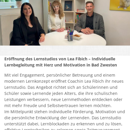
Kirchen
Kleiderkammer "Aus 2ter Hand"
Schulen
Seniorenarbeit, Gemeindepflegerin
Umwelt
Eröffnung des Lernstudios von Lea Fibich – Individuelle
Lernbegleitung mit Herz und Motivation in Bad Zwesten
Vereine
Mit viel Engagement, persönlicher Betreuung und einem
Vorteile für Ehrenamts-Card Inhaber
modernen Lernkonzept eröffnet Coachin Lea Fibich ihr neues
Lernstudio. Das Angebot richtet sich an Schülerinnen und
Wichtige Rufnummern
Schüler sowie Lernende jeden Alters, die ihre schulischen
Leistungen verbessern, neue Lernmethoden entdecken oder
mit mehr Freude und Selbstvertrauen lernen möchten.
Im Mittelpunkt stehen individuelle Förderung, Motivation und
die persönliche Entwicklung der Lernenden. Das Lernstudio
unterstützt dabei, Lernblockaden zu erkennen und zu lösen,
effektive Lerntechniken zu erlernen sowie Zeitmanagement