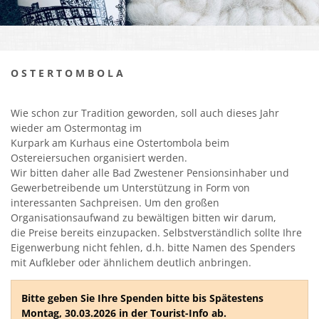
Kirchen
Kleiderkammer "Aus 2ter Hand"
O S T E R T O M B O L A
Schulen
Seniorenarbeit, Gemeindepflegerin
Wie schon zur Tradition geworden, soll auch dieses Jahr
wieder am Ostermontag im
Umwelt
Kurpark am Kurhaus eine Ostertombola beim
Ostereiersuchen organisiert werden.
Vereine
Wir bitten daher alle Bad Zwestener Pensionsinhaber und
Gewerbetreibende um Unterstützung in Form von
Vorteile für Ehrenamts-Card Inhaber
interessanten Sachpreisen. Um den großen
Organisationsaufwand zu bewältigen bitten wir darum,
Wichtige Rufnummern
die Preise bereits einzupacken. Selbstverständlich sollte Ihre
Eigenwerbung nicht fehlen, d.h. bitte Namen des Spenders
mit Aufkleber oder ähnlichem deutlich anbringen.
Bitte geben Sie Ihre Spenden bitte bis Spätestens
Montag, 30.03.2026 in der Tourist-Info ab.