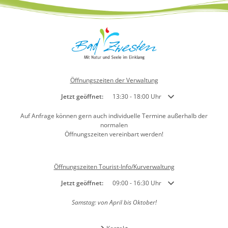
Öffnungszeiten der Verwaltung
Klicken, um weitere Öffnungs- oder Schließzeiten auszublend
Jetzt geöffnet:
13:30
-
18:00
Uhr
Von 13:30 bis 18:00 Uh
Auf Anfrage können gern auch individuelle Termine außerhalb der
normalen
Öffnungszeiten vereinbart werden!
Öffnungszeiten Tourist-Info/Kurverwaltung
Klicken, um weitere Öffnungs- oder Schließzeiten auszublend
Jetzt geöffnet:
09:00
-
16:30
Uhr
Von 09:00 bis 16:30 Uh
Samstag: von April bis Oktober!