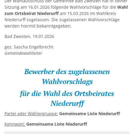
Der Wahlausschuss der Gemeinde Bad Zwesten hat in seiner
Sitzung am 16.01.2026 folgende Wahlvorschläge für die
Wahl
Kirchen
zum Ortsbeirat Niederurff
am 15.03.2026 im Wahlkreis
Niederurff zugelassen. Die zugelassenen Wahlvorschläge
Kleiderkammer "Aus 2ter Hand"
werden hiermit bekanntgegeben.
Schulen
Bad Zwesten, 19.01.2026
Seniorenarbeit, Gemeindepflegerin
gez. Sascha Engelbrecht
Gemeindewahlleiter
Umwelt
Vereine
Bewerber des zugelassenen
Wahlvorschlags
Vorteile für Ehrenamts-Card Inhaber
für die Wahl des Ortsbeirates
Wichtige Rufnummern
Niederurff
Partei oder Wählergruppe:
Gemeinsame Liste Niederurff
Kennwort:
Gemeinsame Liste Niederurff