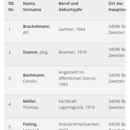
lfd.
Name,
Beruf und
Ort der
Nr.
Vorname
Geburtsjahr
Hauptwoh
Brackelmann
,
34596 Bad
1
Gärtner, 1964
Alf,
Zwesten
34596 Bad
2
Stamm
, Jörg,
Beamter, 1970
Zwesten
Angestellt im
Bachmann
,
34596 Bad
3
öffentlichen Dienst,
Carolin,
Zwesten
1983
Möller
,
Fachkraft
34596 Bad
4
Thomas,
Lagerlogistik, 1974
Zwesten
Fieting
,
Industriemechaniker,
34596 Bad
5